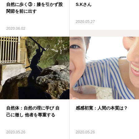
自然に歩く③：膝を引かず股
S.Kさん
関節を前に出す
2020.05.27
2020.06.02
自然体：自然の理に学び 自
感感初寛：人間の本質は？
己に徹し 他者を尊重する
2020.05.26
2020.05.26