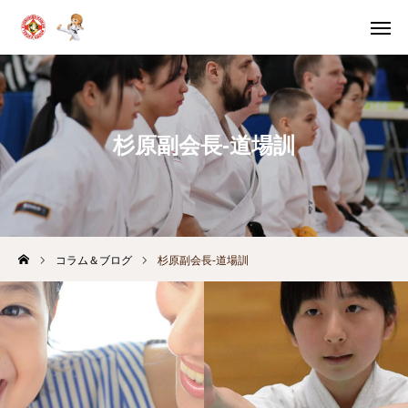
体験申込
体験案内
問い合わせ
スケジュール
杉原副会長-道場訓
教室別
稽古時間
HOME
体験・入門案内
コラム＆ブログ
杉原副会長-道場訓
教育の考え方
月間スケジュール
コラム＆ブログ