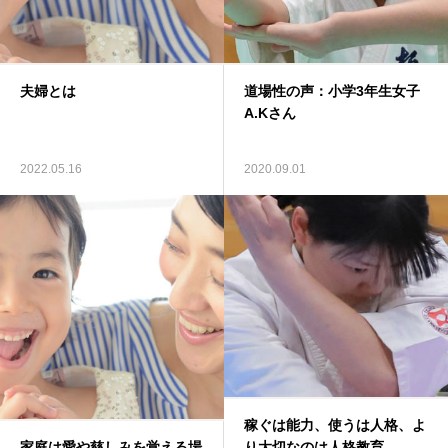
問い合わせ＆体験
夫婦とは
道場性の声：小学3年生女子
A.Kさん
2022.05.16
2020.09.01
稼ぐは能力、使うは人格、よ
家庭は愛や慈しみを覚える場
り大切なのは人格教育