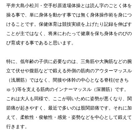
平井大島小松川・空手杉原道場体操とは読ん字のごとく体を
操る事で、単に身体を動かす事では無く身体操作術を身につ
けることです。保健体育は競技実績を上げたり記録を伸ばす
ことが主ではなく、将来にわたって健康を保ち身体をのびの
び育成する事であると思います。
特に、低年齢の子供に必要なのは、三角筋や大胸筋などの腕
立て伏せや腹筋などで鍛える外側の筋肉のアウターマッスル
（浅層筋）ではなく、間接や体幹の中心となる脊柱(せきち
ゅう)等を支える筋肉のインナーマッスル（深層筋）です。
これは大人も同様で、ここが弱いために姿勢が悪くなり、関
節痛が起きやすく、最近で多いのは股関節痛です。それに加
えて、柔軟性・俊敏性・感覚・姿勢などを中心として鍛えて
行きます。