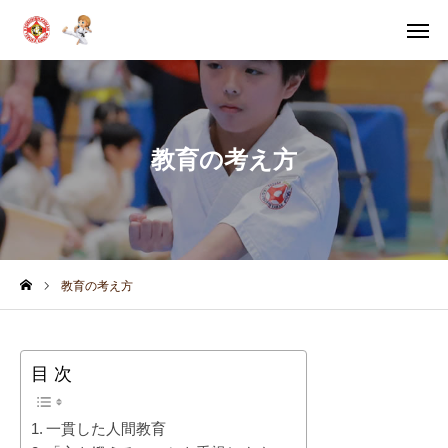
体験申込
体験案内
問い合わせ
スケジュール
教育の考え方
教室別
稽古時間
HOME
体験・入門案内
教育の考え方
教育の考え方
目 次
月間スケジュール
一貫した人間教育
コラム＆ブログ