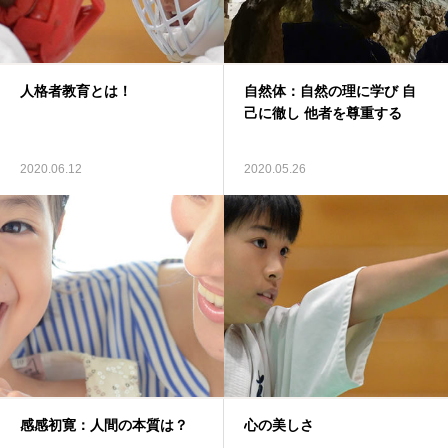
問い合わせ＆体験
人格者教育とは！
自然体：自然の理に学び 自
己に徹し 他者を尊重する
2020.06.12
2020.05.26
感感初寛：人間の本質は？
心の美しさ