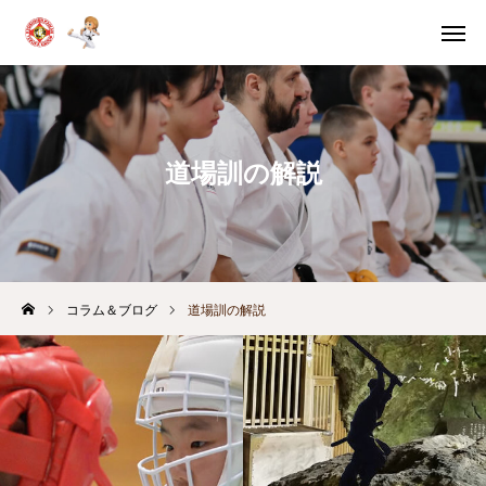
体験申込
体験案内
問い合わせ
スケジュール
道場訓の解説
教室別
稽古時間
HOME
体験・入門案内
コラム＆ブログ
道場訓の解説
教育の考え方
月間スケジュール
コラム＆ブログ