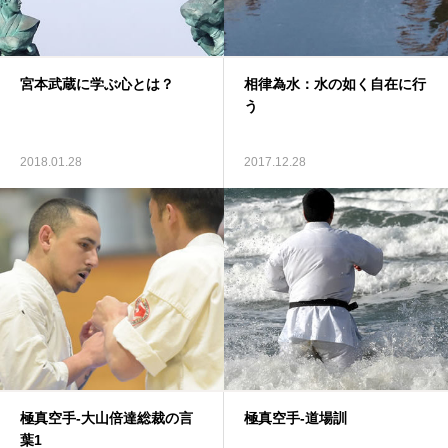
宮本武蔵に学ぶ心とは？
相律為水：水の如く自在に行
う
2018.01.28
2017.12.28
極真空手-大山倍達総裁の言
極真空手-道場訓
葉1