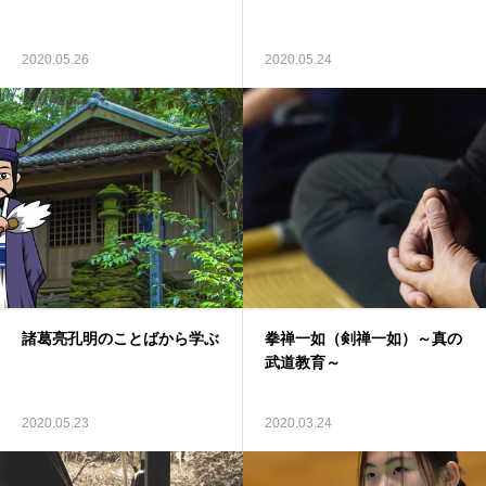
2020.05.26
2020.05.24
諸葛亮孔明のことばから学ぶ
拳禅一如（剣禅一如）～真の
武道教育～
2020.05.23
2020.03.24