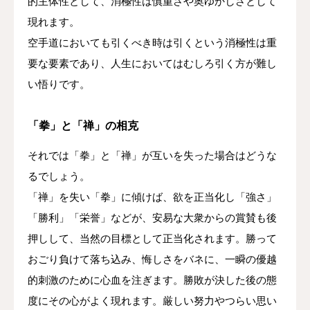
的主体性として、消極性は慎重さや奥ゆかしさとして
現れます。
空手道においても引くべき時は引くという消極性は重
要な要素であり、人生においてはむしろ引く方が難し
い悟りです。
「拳」と「禅」の相克
それでは「拳」と「禅」が互いを失った場合はどうな
るでしょう。
「禅」を失い「拳」に傾けば、欲を正当化し「強さ」
「勝利」「栄誉」などが、安易な大衆からの賞賛も後
押しして、当然の目標として正当化されます。勝って
おごり負けて落ち込み、悔しさをバネに、一瞬の優越
的刺激のために心血を注ぎます。勝敗が決した後の態
度にその心がよく現れます。厳しい努力やつらい思い