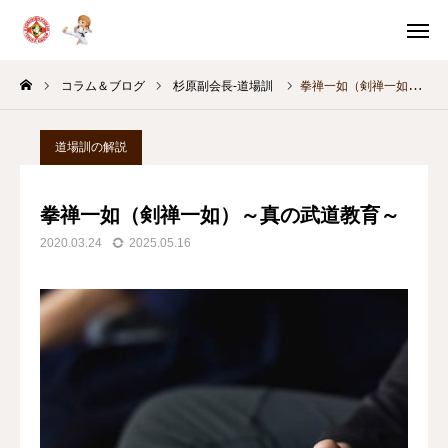
体験申込
体験案内
コラム＆ブログ
杉原副会長-道場訓
拳禅一如（剣禅一如）～真の武道教育～
問い合わせ
スケジュール
道場訓の解説
教室別
稽古時間
拳禅一如（剣禅一如）～真の武道教育～
HOME
2020.03.24
2025.05.16
体験・入門案内
教育の考え方
月間スケジュール
コラム＆ブログ