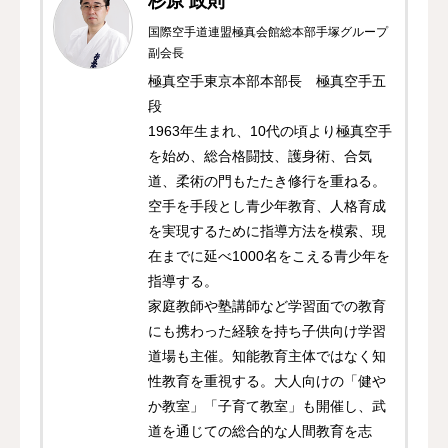
杉原 政則
国際空手道連盟極真会館総本部手塚グループ
副会長
極真空手東京本部本部長 極真空手五
段
1963年生まれ、10代の頃より極真空手
を始め、総合格闘技、護身術、合気
道、柔術の門もたたき修行を重ねる。
空手を手段とし青少年教育、人格育成
を実現するために指導方法を模索、現
在までに延べ1000名をこえる青少年を
指導する。
家庭教師や塾講師など学習面での教育
にも携わった経験を持ち子供向け学習
道場も主催。知能教育主体ではなく知
性教育を重視する。大人向けの「健や
か教室」「子育て教室」も開催し、武
道を通じての総合的な人間教育を志