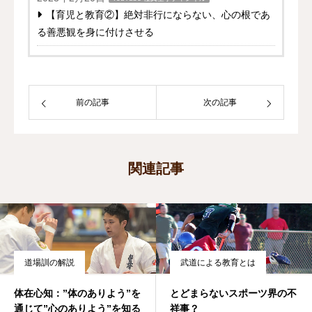
【育児と教育②】絶対非行にならない、心の根であ
る善悪観を身に付けさせる
前の記事
次の記事
関連記事
道場訓の解説
武道による教育とは
体在心知：”体のありよう”を
とどまらないスポーツ界の不
通じて”心のありよう”を知る
祥事？