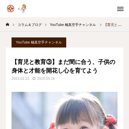
体験申込
体験案内
コラム＆ブログ
YouTube 極真空手チャンネル
【育児と教育③】まだ間に合う、子供の身体と才能を開花し心を育てよう
問い合わせ
スケジュール
YouTube 極真空手チャンネル
教室別
稽古時間
【育児と教育③】まだ間に合う、子供の
HOME
身体と才能を開花し心を育てよう
2023.02.22
2025.05.16
体験・入門案内
教育の考え方
月間スケジュール
コラム＆ブログ