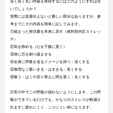
深く長く丸い呼吸を体得するにはどのようにすれば良
いでしょうか？
実際には直接伝えないと難しい部分はありますが、参
考までにその内容を簡単に記してみます。
①縮まった肺活量を本来に戻す（体幹部内圧ストレッ
チ）
②気を静める（心を下腹に置く）
③体に芯を創り緩ませる
④全身に呼吸を送るイメージを持つ：深くする
⑤無理なく吸いきる・はききる：長くする
⑥吸う・はくの切り替えに間を置く：丸くする
日常の中でこの呼吸が崩れないようにします。この呼
吸ができているだけでも、かなりのストレスが軽減さ
れますし疲れにくく、こりにくい体になります。