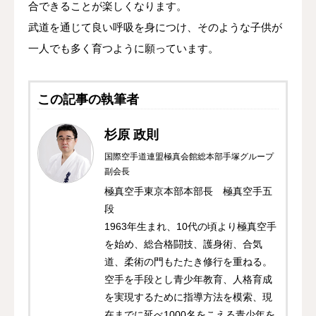
合できることが楽しくなります。
武道を通じて良い呼吸を身につけ、そのような子供が
一人でも多く育つように願っています。
この記事の執筆者
杉原 政則
国際空手道連盟極真会館総本部手塚グループ
副会長
極真空手東京本部本部長 極真空手五
段
1963年生まれ、10代の頃より極真空手
を始め、総合格闘技、護身術、合気
道、柔術の門もたたき修行を重ねる。
空手を手段とし青少年教育、人格育成
を実現するために指導方法を模索、現
在までに延べ1000名をこえる青少年を