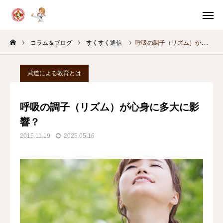
体験申込
体験案内
コラム＆ブログ
すくすく通信
呼吸の調子（リズム）が心身に多大に影響？
問い合わせ
スケジュール
武道による教育とは
教室別
稽古時間
呼吸の調子（リズム）が心身に多大に影
HOME
響？
2015.11.19
2025.05.16
体験・入門案内
教育の考え方
月間スケジュール
コラム＆ブログ