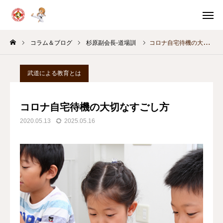
体験申込
体験案内
コラム＆ブログ
杉原副会長-道場訓
コロナ自宅待機の大切なすごし方
問い合わせ
スケジュール
武道による教育とは
教室別
稽古時間
コロナ自宅待機の大切なすごし方
HOME
2020.05.13
2025.05.16
体験・入門案内
教育の考え方
月間スケジュール
コラム＆ブログ