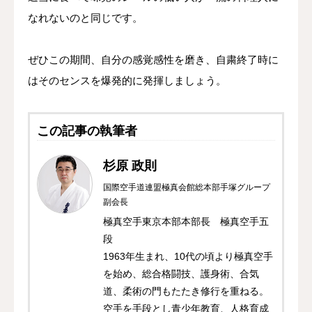
なれないのと同じです。
ぜひこの期間、自分の感覚感性を磨き、自粛終了時に
はそのセンスを爆発的に発揮しましょう。
この記事の執筆者
杉原 政則
国際空手道連盟極真会館総本部手塚グループ
副会長
極真空手東京本部本部長 極真空手五
段
1963年生まれ、10代の頃より極真空手
を始め、総合格闘技、護身術、合気
道、柔術の門もたたき修行を重ねる。
空手を手段とし青少年教育、人格育成