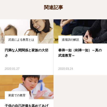
関連記事
武道による教育とは
道場訓の解説
円満な人間関係と家族の大切
拳禅一如（剣禅一如）～真の
さ
武道教育～
2020.01.27
2020.03.24
家庭での教育
子供の自己評価を高めてあげ