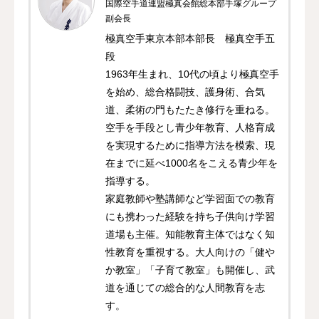
国際空手道連盟極真会館総本部手塚グループ
副会長
極真空手東京本部本部長 極真空手五
段
1963年生まれ、10代の頃より極真空手
を始め、総合格闘技、護身術、合気
道、柔術の門もたたき修行を重ねる。
空手を手段とし青少年教育、人格育成
を実現するために指導方法を模索、現
在までに延べ1000名をこえる青少年を
指導する。
家庭教師や塾講師など学習面での教育
にも携わった経験を持ち子供向け学習
道場も主催。知能教育主体ではなく知
性教育を重視する。大人向けの「健や
か教室」「子育て教室」も開催し、武
道を通じての総合的な人間教育を志
す。