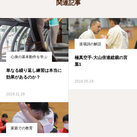
関連記事
道場訓の解説
心身の基本動作を学ぶ
極真空手-大山倍達総裁の言
葉1
単なる繰り返し練習は本当に
効果があるのか？
2016.05.24
2019.11.29
家庭での教育