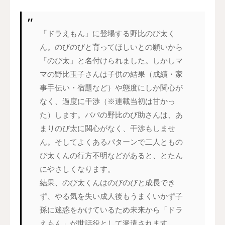
「ドラえもん」に登場する野比のび太く
ん。のびのびと育ってほしいとの願いから
「のび太」と名付けられました。しかしマ
マの野比玉子さんは子供の結果（成績・家
事手伝い・宿題など）や態度にしか関心が
なく、過度に干渉（※連載当初は甘かっ
た）します。パパの野比のび助さんは、あ
まりのび太に関心がなく、干渉もしませ
ん。そしてよくあるパターンで二人ともの
び太くんの行方不明などがあると、とたん
にやさしくなります。
結果、のび太くんはのびのびと成長でき
ず、やる気を失い成人後もうまくいかず子
孫に迷惑をかけているため未来から「ドラ
えもん」が世話役として派遣されます。