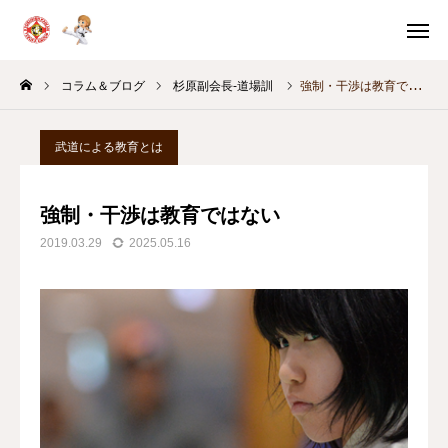
体験申込
体験案内
コラム＆ブログ
杉原副会長-道場訓
強制・干渉は教育ではない
問い合わせ
スケジュール
武道による教育とは
教室別
稽古時間
強制・干渉は教育ではない
HOME
2019.03.29
2025.05.16
体験・入門案内
教育の考え方
月間スケジュール
コラム＆ブログ