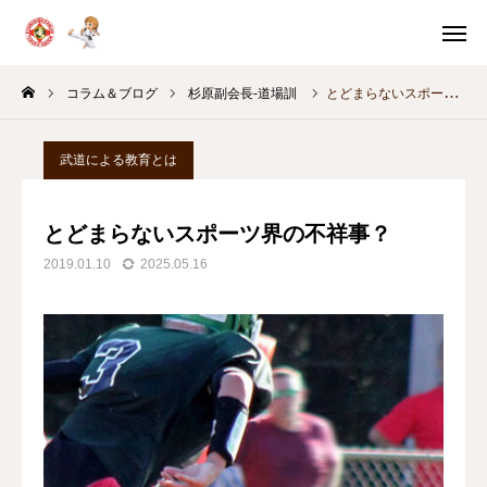
体験申込
体験案内
コラム＆ブログ
杉原副会長-道場訓
とどまらないスポーツ界の不祥事？
問い合わせ
スケジュール
武道による教育とは
教室別
稽古時間
とどまらないスポーツ界の不祥事？
HOME
2019.01.10
2025.05.16
体験・入門案内
教育の考え方
月間スケジュール
コラム＆ブログ