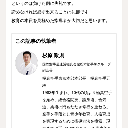
というのは負けた側に失礼です。
諦めなければ必ず出来ることは礼節です。
教育の本質を見極めた指導者が大切だと思います。
この記事の執筆者
杉原 政則
国際空手道連盟極真会館総本部手塚グループ
副会長
極真空手東京本部本部長 極真空手五
段
1963年生まれ、10代の頃より極真空手
を始め、総合格闘技、護身術、合気
道、柔術の門もたたき修行を重ねる。
空手を手段とし青少年教育、人格育成
を実現するために指導方法を模索、現