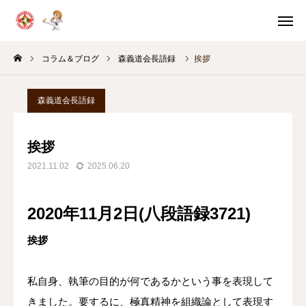
体験申込
体験案内
コラム＆ブログ
森義道会長語録
挨拶
問い合わせ
スケジュール
森義道会長語録
教室別
稽古時間
挨拶
HOME
2021.11.02
2025.06.20
体験・入門案内
2020年11月2日(八段語録3721)
教育の考え方
挨拶
月間スケジュール
私自身、執筆の目的が何であるかという事を表現して
コラム＆ブログ
きました。要するに、極真精神を組織論として表現す