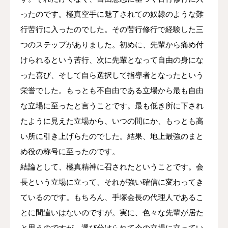
ったのです。極真空手に魅了されての奴隷のような難
行苦行に入ったのでした。その苦行修行で経験した三
つのステップがありました。初めに、先輩から痛め付
けられるという苦行、次に先輩となって自由の身にな
った喜び、そして自ら選択して指導者となったという
栄誉でした。もっとも不自由である立場から最も自由
な立場に至ったと言うことです。最も低き所に下され
たように見えた立場から、いつの間にか、もっとも高
い所に引き上げらたのでした。結果、地上最強のまと
め役の称号に至ったのです。
結論として、極真精神に召されたということです。会
長という立場に立って、それが強い確信に変わってき
ているのです。もちろん、手塚会長の代理人であるこ
とに間違いはないのですが。実に、色々な先輩が居た
と思うのですが、選び分けられて今の立場に立ってい