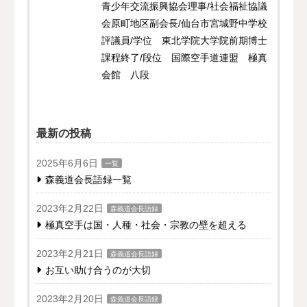
青少年交流振興協会理事/社会福祉協議
会原町地区副会長/仙台市宮城野中学校
評議員/学位 東北学院大学院前期博士
課程終了/段位 国際空手道連盟 極真
会館 八段
最新の投稿
2025年6月6日
一覧
森義道会長語録一覧
2023年2月22日
森義道会長語録
極真空手は国・人種・社会・宗教の壁を超える
2023年2月21日
森義道会長語録
お互い助け合うのが大切
2023年2月20日
森義道会長語録