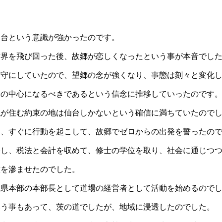
仙台という意識が強かったのです。
世界を飛び回った後、故郷が恋しくなったという事が本音でし
留守にしていたので、望郷の念が強くなり、事態は刻々と変化
語の中心になるべきであるという信念に推移していったのです
私が住む約束の地は仙台しかないという確信に満ちていたので
に、すぐに行動を起こして、故郷でゼロからの出発を誓ったの
修し、税法と会計を収めて、修士の学位を取り、社会に通じつ
意を滲ませたのでした。
城県本部の本部長として道場の経営者として活動を始めるので
いう事もあって、茨の道でしたが、地域に浸透したのでした。