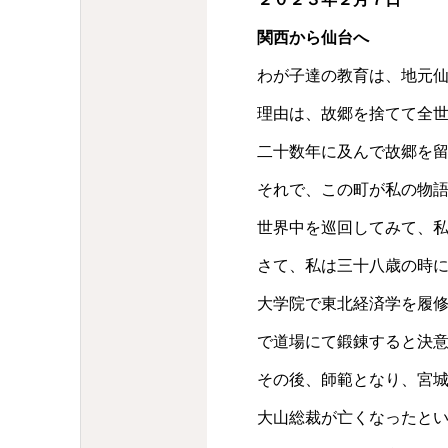
関西から仙台へ
わが子達の教育は、地元
理由は、故郷を捨てて全
二十数年に及んで故郷を
それで、この町が私の物
世界中を巡回してみて、
さて、私は三十八歳の時
大学院で東北経済学を履
で道場にて鍛錬すると決
その後、師範となり、宮
大山総裁が亡くなったと