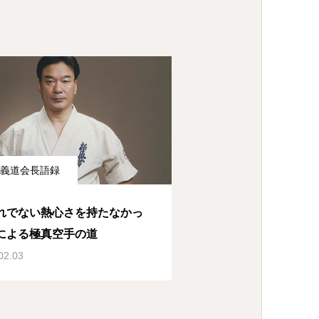
義道会長語録
れでない熱心さを持たなかっ
による極真空手の道
02.03