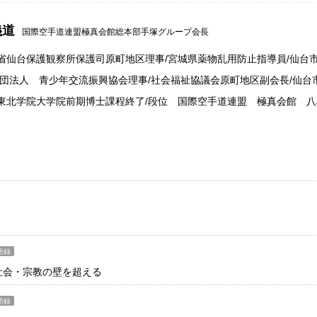
義道
国際空手道連盟極真会館総本部手塚グループ会長
省仙台保護観察所保護司原町地区理事/宮城県薬物乱用防止指導員/仙台
財団法人 青少年交流振興協会理事/社会福祉協議会原町地区副会長/仙台
東北学院大学院前期博士課程終了/段位 国際空手道連盟 極真会館 八
語録
社会・宗教の壁を超える
語録