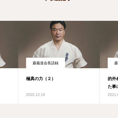
森義道会長語録
森
極真の力（２）
的外
た事
2020.12.16
2021.