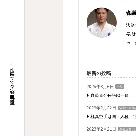
森
法務
長/
位 
仙台、空手による心の教育「礼節・人格」育成を重視。
最新の投稿
2025年6月6日
一覧
森義道会長語録一覧
2023年2月22日
森義道会長
極真空手は国・人種・
2023年2月21日
森義道会長