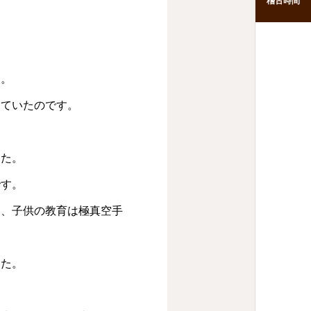
稽古時間
た。
していたのです。
。
した。
です。
つ、子供の教育は極真空手
した。