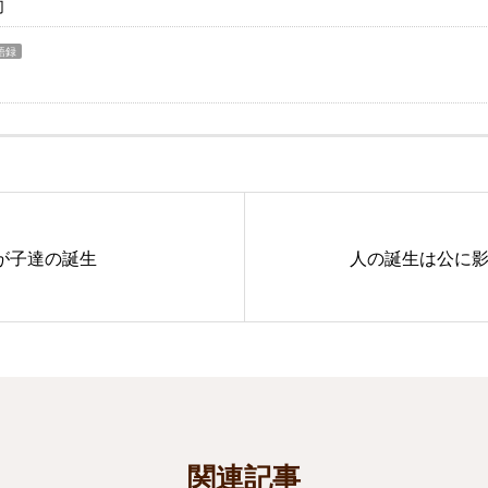
切
語録
が子達の誕生
人の誕生は公に
関連記事