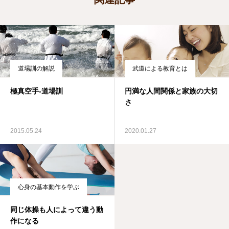
道場訓の解説
武道による教育とは
極真空手-道場訓
円満な人間関係と家族の大切
さ
2015.05.24
2020.01.27
心身の基本動作を学ぶ
同じ体操も人によって違う動
作になる