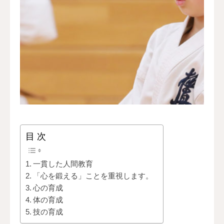
問い合わせ＆体験
目 次
一貫した人間教育
「心を鍛える」ことを重視します。
心の育成
体の育成
技の育成