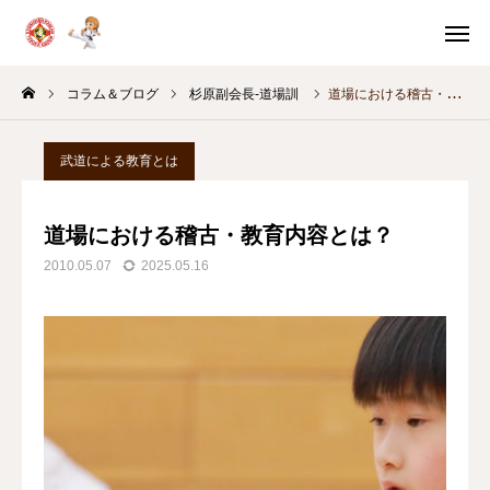
体験申込
体験案内
コラム＆ブログ
杉原副会長-道場訓
道場における稽古・教育内容とは？
問い合わせ
スケジュール
武道による教育とは
教室別
稽古時間
道場における稽古・教育内容とは？
HOME
2010.05.07
2025.05.16
体験・入門案内
教育の考え方
月間スケジュール
コラム＆ブログ