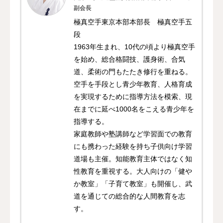
副会長
極真空手東京本部本部長 極真空手五
段
1963年生まれ、10代の頃より極真空手
を始め、総合格闘技、護身術、合気
道、柔術の門もたたき修行を重ねる。
空手を手段とし青少年教育、人格育成
を実現するために指導方法を模索、現
在までに延べ1000名をこえる青少年を
指導する。
家庭教師や塾講師など学習面での教育
にも携わった経験を持ち子供向け学習
道場も主催。知能教育主体ではなく知
性教育を重視する。大人向けの「健や
か教室」「子育て教室」も開催し、武
道を通じての総合的な人間教育を志
す。