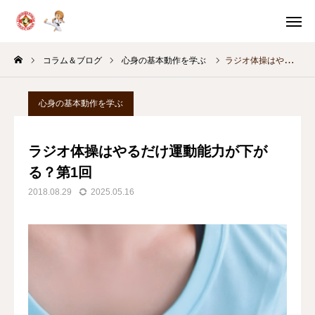
体験申込
体験案内
コラム＆ブログ
心身の基本動作を学ぶ
ラジオ体操はやるだけ運動能力が下がる？第1回
問い合わせ
スケジュール
心身の基本動作を学ぶ
教室別
稽古時間
ラジオ体操はやるだけ運動能力が下が
HOME
る？第1回
2018.08.29
2025.05.16
体験・入門案内
教育の考え方
月間スケジュール
コラム＆ブログ