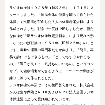
ラジオ体操は１９２８年（昭和３年）１１月１日にス
タートしました。「国民全体の健康を願って作られた
体操」で文部省が任命した７人の体操考案委員により
作成されました。戦争で一度は中断しましたが、新た
な体操が「新ラジオ体操制定委員会」により現在の形
になったのは戦後の１９５１年（昭和２６年）のこと
です。当時の運動の専門家たちが集まり、「簡単、容
易で誰にでもできるもの」「どこでもすぐやれるも
の」「調子が良くて、気持ちのいいもの」というコン
セプトで健康増進ができるように、一つ一つの動きが
練りに練って作られました。
ラジオ体操の事業は、その後民営化された、株式会社
かんぽ生命保険とＮＨＫおよびＮＰＯ法人全国ラジオ
体操連盟によって受け継がれています。