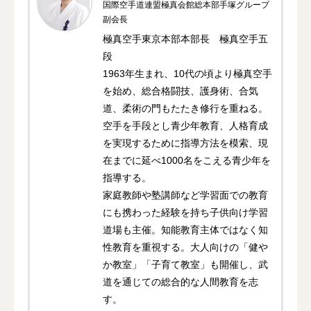
国際空手道連盟極真会館総本部手塚グループ
副会長
極真空手東京本部本部長 極真空手五
段
1963年生まれ、10代の頃より極真空手
を始め、総合格闘技、護身術、合気
道、柔術の門もたたき修行を重ねる。
空手を手段とし青少年教育、人格育成
を実現するために指導方法を模索、現
在までに延べ1000名をこえる青少年を
指導する。
家庭教師や塾講師など学習面での教育
にも携わった経験を持ち子供向け学習
道場も主催。知能教育主体ではなく知
性教育を重視する。大人向けの「健や
か教室」「子育て教室」も開催し、武
道を通じての総合的な人間教育を志
す。