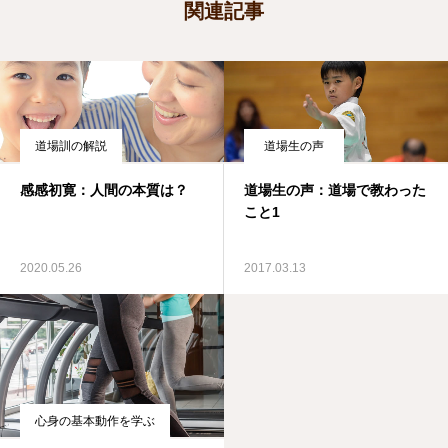
関連記事
道場訓の解説
道場生の声
感感初寛：人間の本質は？
道場生の声：道場で教わった
こと1
2020.05.26
2017.03.13
心身の基本動作を学ぶ