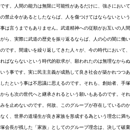
のです。人間の能力は無限に可能性があるだけに、強さにおい
一の禁止令があるとしたならば、人を傷つけてはならないとい
う事は言うまでもありません。武道精神への従順がお互いの人
ながら、実際に武道の歴史を振り返るならば、人の心の闇に働
なのです。間違いを繰り返してきた人々が、今の時代において
ければならないという時代的欲求が、願われたのは無理なから
という事です。実に民主主義が成熟して良き社会が築かれつつ
現したという事は不思議に思えるのです。それも、創始者、手
れからも次の世代へと継承されるという願いもあるのです。そ
歩みを止めないのです。何故、このグループが存在しているの
はなく、世界の道場生が良き家族を形成する為という理念に満
手塚会長が残した「家族」としてのグループ理念は、決して破