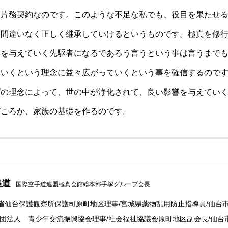
う片務契約なのです。このような不足な私でも、役目を果たせ
、間違いなく正しく継承していけるというものです。極真を修
響を与えていく先駆者になるであろう言うという事は言うまで
ていくという理念に益々広がっていくという事を確信するので
プの理念によって、世の中が浄化されて、良い影響を与えてい
どころか、家族の基礎を作るのです。
義道
国際空手道連盟極真会館総本部手塚グループ会長
省仙台保護観察所保護司原町地区理事/宮城県薬物乱用防止指導員/仙台
財団法人 青少年交流振興協会理事/社会福祉協議会原町地区副会長/仙台