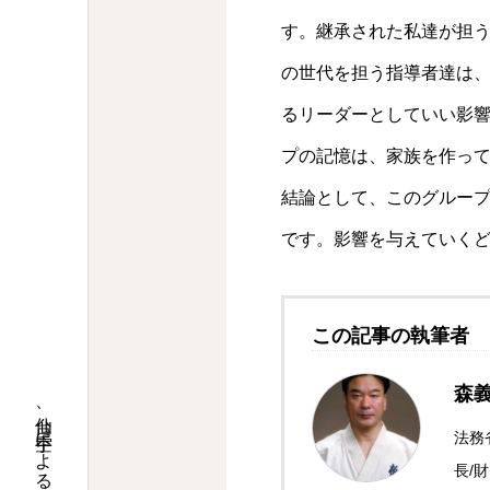
す。継承された私達が担
の世代を担う指導者達は
るリーダーとしていい影
プの記憶は、家族を作っ
結論として、このグルー
です。影響を与えていく
この記事の執筆者
森
仙台、空手による心の教育「礼節・人格」育成を重視。
法務
長/