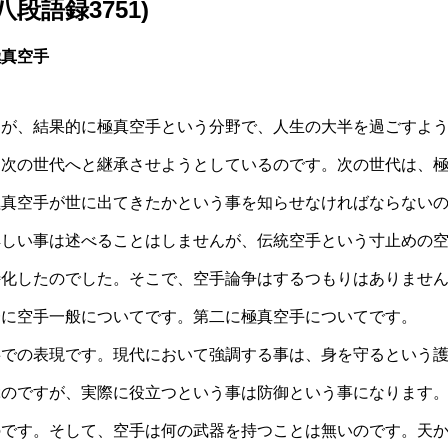
(八段語録3751)
極真空手
すが、結果的に極真空手という分野で、人生の大半を過ごすよ
、次の世代へと継承させようとしているのです。次の世代は、
極真空手が世に出てきたかという事を知らせなければならない
詳しい事は述べることはしませんが、伝統空手という寸止めの
特化したのでした。そこで、空手論争はするつもりはありませ
一に空手一般についてです。第二に極真空手についてです。
事での表現です。現代において強調する事は、身を守るという
ぶのですが、実際に役立つという事は防御という事になります
のです。そして、空手は何の武器を持つことは無いのです。天