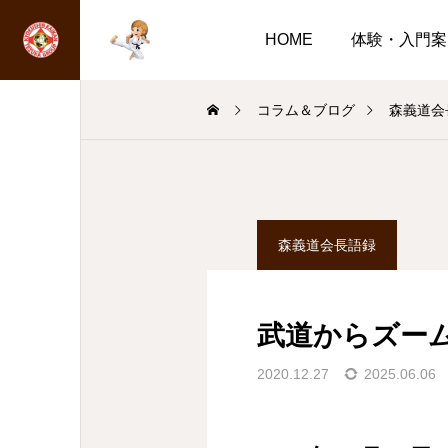
HOME
体験・入門案
コラム＆ブログ
森義道会
森義道会長語録
武道からズー
2020.12.27
2025.06.06