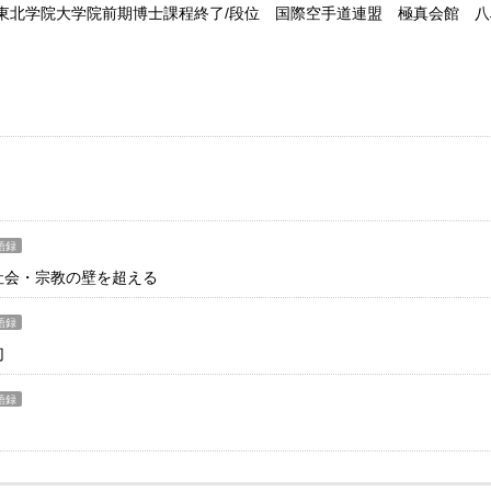
東北学院大学院前期博士課程終了/段位 国際空手道連盟 極真会館 八
語録
社会・宗教の壁を超える
語録
切
語録